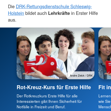
Die
DRK-Rettungsdienstschule Schleswig-
Holstein
bildet auch
Lehrkräfte
in Erster Hilfe
aus.
Andre Zelck / DRK
Rot-Kreuz-Kurs für Erste Hilfe
Fit i
Der Rotkreuzkurs Erste Hilfe für alle
Lernen
Interessierten gibt Ihnen Sicherheit für
wie Sie
Notfälle in Freizeit und Beruf.
Mensch