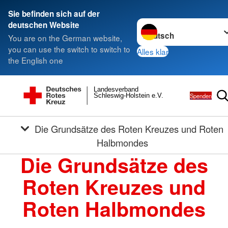
Sie befinden sich auf der
Sprache wechseln zu
deutschen Website
You are on the German website,
you can use the switch to switch to
Alles klar
the English one
Landesverband
Spenden
Schleswig-Holstein e.V.
Die Grundsätze des Roten Kreuzes und Roten
Halbmondes
Die Grundsätze des
Roten Kreuzes und
Roten Halbmondes