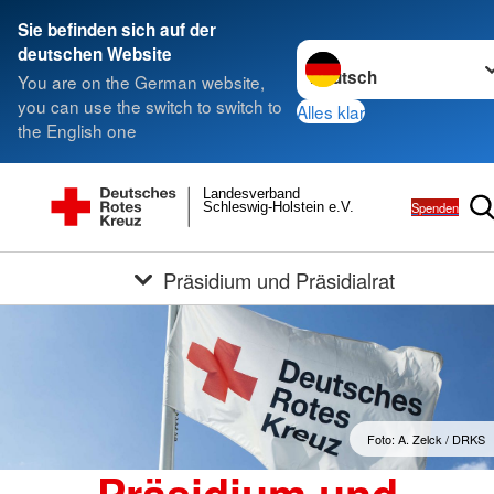
Sie befinden sich auf der
Sprache wechseln zu
deutschen Website
You are on the German website,
you can use the switch to switch to
Alles klar
the English one
Landesverband
Spenden
Schleswig-Holstein e.V.
Präsidium und Präsidialrat
Foto: A. Zelck / DRKS
Präsidium und