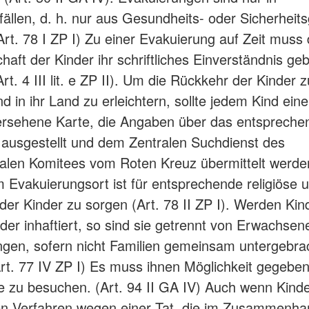
llen, d. h. nur aus Gesundheits- oder Sicherheit
Art. 78 I ZP I) Zu einer Evakuierung auf Zeit muss 
aft der Kinder ihr schriftliches Einverständnis geb
Art. 4 III lit. e ZP II). Um die Rückkehr der Kinder z
d in ihr Land zu erleichtern, sollte jedem Kind ein
versehene Karte, die Angaben über das entspreche
, ausgestellt und dem Zentralen Suchdienst des
nalen Komitees vom Roten Kreuz übermittelt werden
Im Evakuierungsort ist für entsprechende religiöse u
der Kinder zu sorgen (Art. 78 II ZP I). Werden Kin
oder inhaftiert, so sind sie getrennt von Erwachsen
ngen, sofern nicht Familien gemeinsam untergebra
rt. 77 IV ZP I) Es muss ihnen Möglichkeit gegebe
e zu besuchen. (Art. 94 II GA IV) Auch wenn Kinde
en Verfahren wegen einer Tat, die im Zusammenha