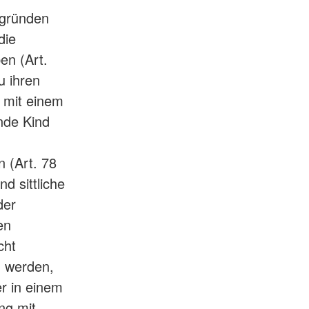
sgründen
die
en (Art.
u ihren
e mit einem
nde Kind
 (Art. 78
nd sittliche
der
en
cht
n werden,
r in einem
ng mit