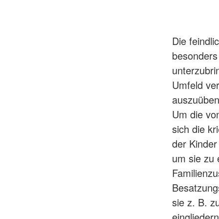
Die feindli
besonders 
unterzubri
Umfeld ver
auszuüben 
Um die vo
sich die k
der Kinder
um sie zu e
Familienzu
Besatzungs
sie z. B. 
eingliedern