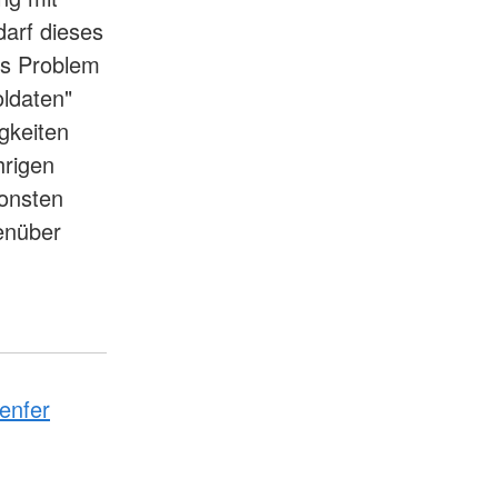
darf dieses
res Problem
ldaten"
igkeiten
hrigen
sonsten
genüber
enfer