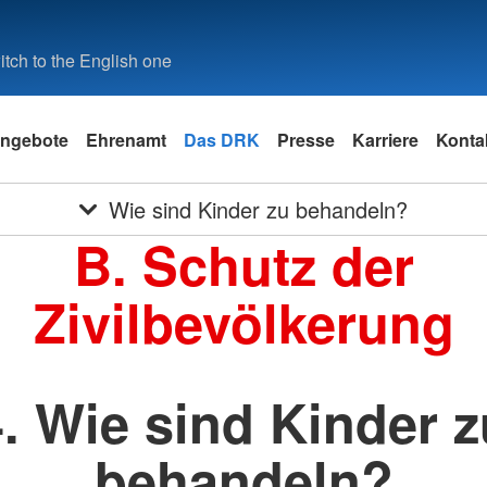
tch to the English one
ngebote
Ehrenamt
Das DRK
Presse
Karriere
Konta
Wie sind Kinder zu behandeln?
B. Schutz der
Zivilbevölkerung
4. Wie sind Kinder z
behandeln?