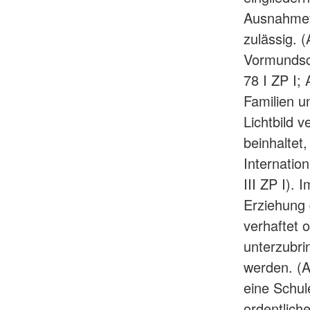
Ausnahmefä
zulässig. (
Vormundsch
78 I ZP I; 
Familien un
Lichtbild 
beinhaltet
Internatio
III ZP I). 
Erziehung 
verhaftet 
unterzubri
werden. (A
eine Schul
ordentlich