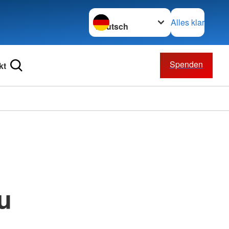
Sprache wechseln zu
Alles klar
Spenden
kt
u