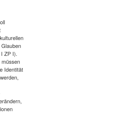
oll
t
ulturellen
n Glauben
I ZP I).
n müssen
e Identität
 werden,
e
erändern,
tionen