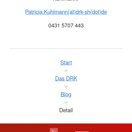
Patricia.Kuhlmann(at)drk-sh(dot)de
0431 5707 443
Start
Das DRK
Blog
Detail