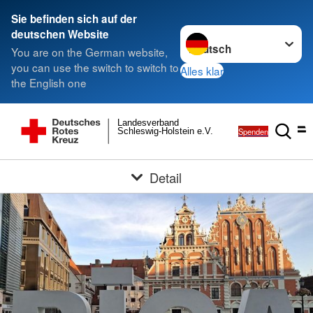
Sie befinden sich auf der
Sprache wechseln zu
deutschen Website
You are on the German website,
you can use the switch to switch to
Alles klar
the English one
Landesverband
Spenden
Schleswig-Holstein e.V.
Detail