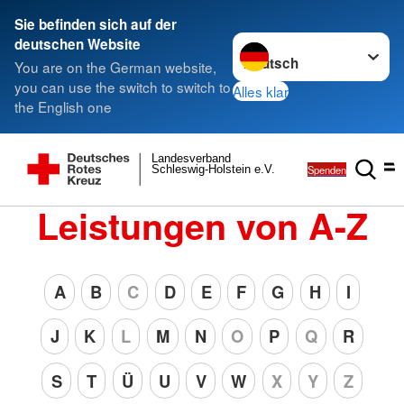
Sie befinden sich auf der
Sprache wechseln zu
deutschen Website
You are on the German website,
you can use the switch to switch to
Alles klar
the English one
Landesverband
Spenden
Schleswig-Holstein e.V.
Leistungen von A-Z
A
B
C
D
E
F
G
H
I
J
K
L
M
N
O
P
Q
R
S
T
Ü
U
V
W
X
Y
Z