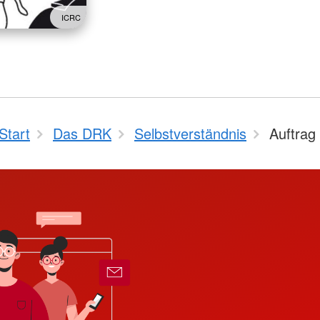
ICRC
Start
Das DRK
Selbstverständnis
Auftrag