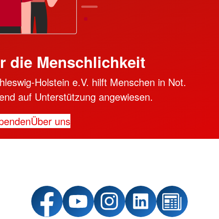
r die Menschlichkeit
swig-Holstein e.V. hilft Menschen in Not.
ngend auf Unterstützung angewiesen.
penden
Über uns