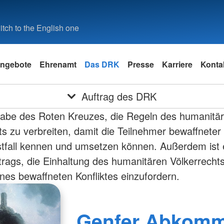
tch to the English one
ngebote
Ehrenamt
Das DRK
Presse
Karriere
Konta
Auftrag des DRK
gabe des Roten Kreuzes, die Regeln des humanitä
ts zu verbreiten, damit die Teilnehmer bewaffneter 
stfall kennen und umsetzen können. Außerdem ist e
trags, die Einhaltung des humanitären Völkerrechts
ines bewaffneten Konfliktes einzufordern.
Genfer Abkom