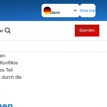
Sprache wechseln zu
Alles klar
Spenden
kt
ren
Konflikte
s Teil
 durch die
men