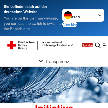
Sie befinden sich auf der
Sprache wechseln zu
deutschen Website
You are on the German website,
you can use the switch to switch to
Alles klar
the English one
Landesverband
Spenden
Schleswig-Holstein e.V.
Transparenz
Initiative