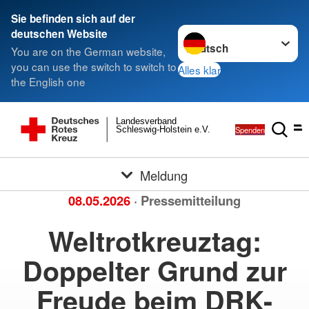
Sie befinden sich auf der
Sprache wechseln zu
deutschen Website
You are on the German website,
you can use the switch to switch to
Alles klar
the English one
Landesverband
Spenden
Schleswig-Holstein e.V.
Meldung
08.05.2026
· Pressemitteilung
Weltrotkreuztag:
Doppelter Grund zur
Freude beim DRK-