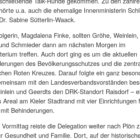
nschließende Talk-Runde gekommen. Zu den zahlre
örte u.a. auch die ehemalige Innenministerin Sch
 Dr. Sabine Sütterlin-Waack.
olgerin, Magdalena Finke, sollten Gröhe, Weinlein,
und Schmieder dann am nächsten Morgen im
terium treffen. Auch dort ging es um die aktuellen
erungen des Bevölkerungsschutzes und die zentra
hen Roten Kreuzes. Darauf folgte ein ganz beson
emeinsam mit den Landesverbandsvorständen bes
nlein und Geerdts den DRK-Standort Raisdorf – e
 Areal am Kieler Stadtrand mit vier Einrichtungen 
mit Behinderungen.
Vormittag reiste die Delegation weiter nach Plön
r Gesundheit und Familie. Dort, auf der historisch