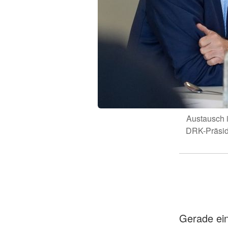
präch
Austausch i
DRK-Präsid
Gerade ei