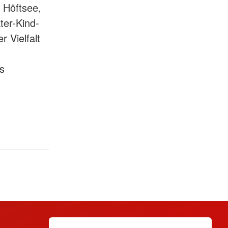
 Höftsee,
ter-Kind-
 Vielfalt
s