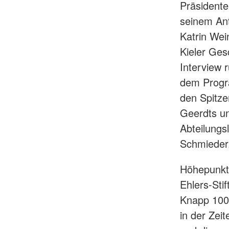
Präsident
seinem Ant
Katrin Wei
Kieler Ges
Interview
dem Progr
den Spitze
Geerdts un
Abteilungs
Schmieder
Höhepunkt
Ehlers-Sti
Knapp 100
in der Zei