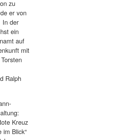
on zu
rde er von
 In der
hst ein
enamt auf
nkunft mit
 Torsten
nd Ralph
ann-
altung:
Rote Kreuz
 im Blick“