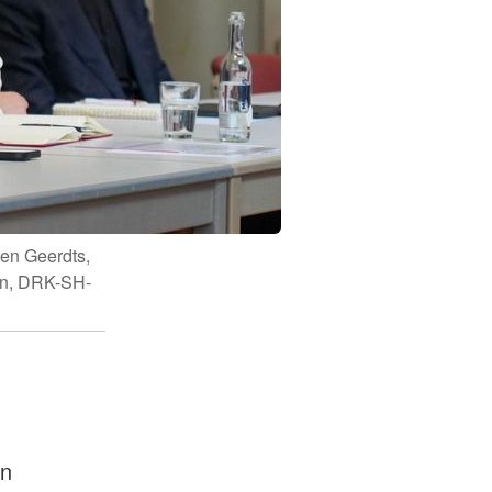
ten Geerdts,
Au
in, DRK-SH-
B
G
en