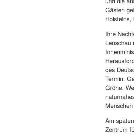
und die a
Gästen geh
Holsteins,
Ihre Nachf
Lenschau 
Innenminis
Herausford
des Deutsc
Termin: G
Gröhe, Wei
naturnahes
Menschen 
Am späten 
Zentrum fü