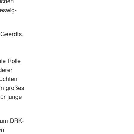
ichen
leswig-
 Geerdts,
le Rolle
derer
uchten
in großes
für junge
 zum DRK-
en