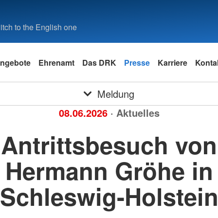
tch to the English one
ngebote
Ehrenamt
Das DRK
Presse
Karriere
Konta
Meldung
08.06.2026
· Aktuelles
Antrittsbesuch von
Hermann Gröhe in
Schleswig-Holstei